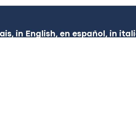
s, in English, en español, in ital
chez Expression & Transition. Nous vous proposons de 
 besoins. Tous nos ateliers de langue sont offerts en v
La Workshop
e
Team buil
Niveau intermédiaire