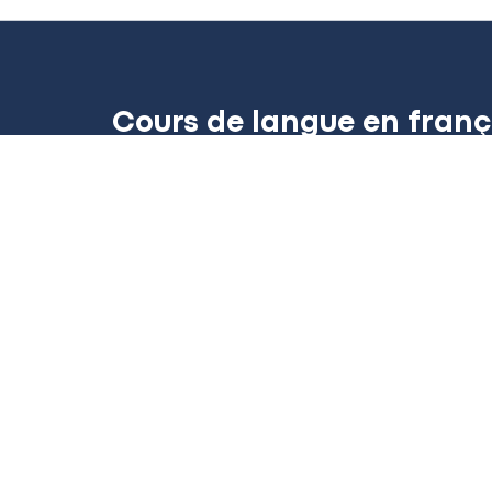
Cours de langue en françai
Voici deux exemples de forfaits offerts 
discuter de la formule qui convient à vos
La Workshop
Solo, duo ou group
Niveau débutant à intermédiaire